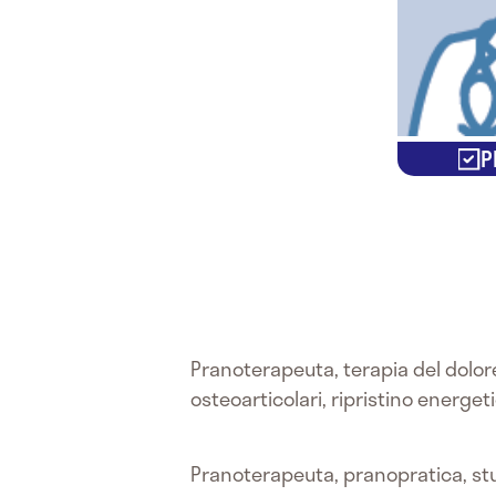
P
Pranoterapeuta, terapia del dolore
osteoarticolari, ripristino energet
Pranoterapeuta, pranopratica, stud