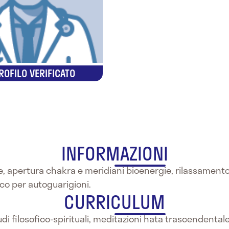
ROFILO VERIFICATO
INFORMAZIONI
, apertura chakra e meridiani bioenergie, rilassamento 
ico per autoguarigioni.
CURRICULUM
i filosofico-spirituali, meditazioni hata trascendentale 