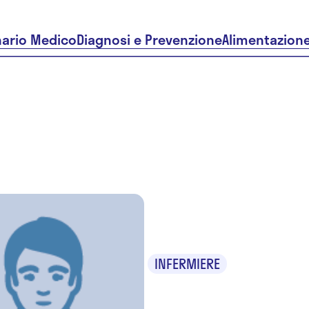
nario Medico
Diagnosi e Prevenzione
Alimentazion
Simona R
INFERMIERE