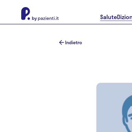
About Pazienti.it
Salute
Dizio
Indietro