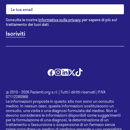
Consulta la nostra
informativa sulla privacy
per sapere di più sul
trattamento dei tuoi dati.
@ 2010 - 2026 Pazienti.org s.r.l.
|
Tutti i diritti riservati
|
P.IVA
07112280966
Le informazioni proposte in questo sito non sono un consulto
medico. In nessun caso, queste informazioni sostituiscono un
consulto, una visita o una diagnosi formulata dal medico. Non si
devono considerare le informazioni disponibili come suggerimenti
per la formulazione di una diagnosi, la determinazione di un
trattamento o l’assunzione o sospensione di un farmaco senza
prima consultare un medico di medicina generale o uno specialista.