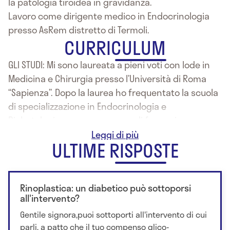
la patologia tiroidea in gravidanza.
Lavoro come dirigente medico in Endocrinologia
presso AsRem distretto di Termoli.
CURRICULUM
GLI STUDI: Mi sono laureata a pieni voti con lode in
Medicina e Chirurgia presso l’Università di Roma
“Sapienza”. Dopo la laurea ho frequentato la scuola
di specializzazione in Endocrinologia e
Diabetologia, con un percorso di formazione
specialistica di eccellenza presso il Centro Malattie
ULTIME RISPOSTE
della Tiroide, centro di riferimento nazionale, del
Policlinico Umberto I, Università di Roma “Sapienza”,
dove poi ho continuato il percorso come
Rinoplastica: un diabetico può sottoporsi
ricercatrice. Dopo la specializzazione, ho
all'intervento?
conseguito il dottorato di ricerca (PhD) in Scienze
Gentile signora,puoi sottoporti all'intervento di cui
Endocrinologiche, Metaboliche ed Andrologiche
parli, a patto che il tuo compenso glico-