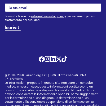
Consulta la nostra
informativa sulla privacy
per sapere di più sul
trattamento dei tuoi dati.
@ 2010 - 2026 Pazienti.org s.r.l.
|
Tutti i diritti riservati
|
P.IVA
07112280966
Le informazioni proposte in questo sito non sono un consulto
medico. In nessun caso, queste informazioni sostituiscono un
consulto, una visita o una diagnosi formulata dal medico. Non si
devono considerare le informazioni disponibili come suggerimenti
per la formulazione di una diagnosi, la determinazione di un
trattamento o l’assunzione o sospensione di un farmaco senza
prima consultare un medico di medicina generale o uno specialista.