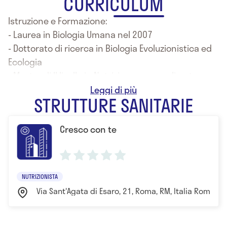
CURRICULUM
Istruzione e Formazione:
- Laurea in Biologia Umana nel 2007
- Dottorato di ricerca in Biologia Evoluzionistica ed
Ecologia
- Master di II livello in Nutrizione personalizzata
- Master di II livello in Psicobiologia della nutrizione
STRUTTURE SANITARIE
e del comportamento alimentare
Cresco con te
NUTRIZIONISTA
Via Sant'Agata di Esaro, 21, Roma, RM, Italia Roma