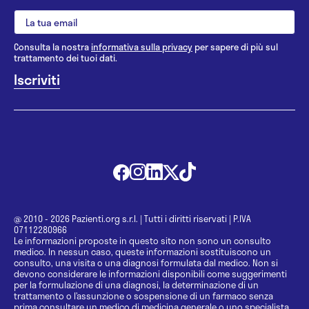
Consulta la nostra
informativa sulla privacy
per sapere di più sul
trattamento dei tuoi dati.
@ 2010 - 2026 Pazienti.org s.r.l.
|
Tutti i diritti riservati
|
P.IVA
07112280966
Le informazioni proposte in questo sito non sono un consulto
medico. In nessun caso, queste informazioni sostituiscono un
consulto, una visita o una diagnosi formulata dal medico. Non si
devono considerare le informazioni disponibili come suggerimenti
per la formulazione di una diagnosi, la determinazione di un
trattamento o l’assunzione o sospensione di un farmaco senza
prima consultare un medico di medicina generale o uno specialista.