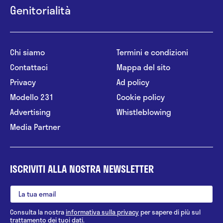
favorendo l’inserimento e l’integrazione lavorativa
Genitorialità
delle persone con disabilità, categorie protette o
in condizioni di svantaggio, si occupano anche di
promuovere il supporto psicologico all’interno dei
Chi siamo
Termini e condizioni
vari istituti di pena, nel mio caso specifico nella
Contattaci
Mappa del sito
Casa di reclusione Milano-Opera.
Privacy
Ad policy
Modello 231
Cookie policy
Advertising
Whistleblowing
Media Partner
ISCRIVITI ALLA NOSTRA NEWSLETTER
Consulta la nostra
informativa sulla privacy
per sapere di più sul
trattamento dei tuoi dati.