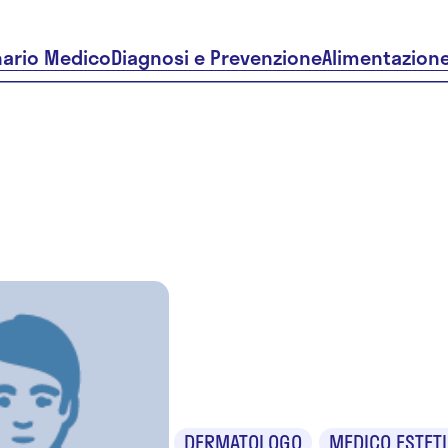
nario Medico
Diagnosi e Prevenzione
Alimentazion
Dr.ssa Ma
D'Agostin
DERMATOLOGO
MEDICO ESTET