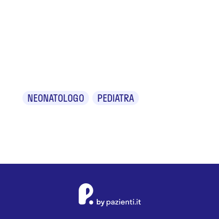
Dr.ssa
Margherita
Internicola
NEONATOLOGO
PEDIATRA