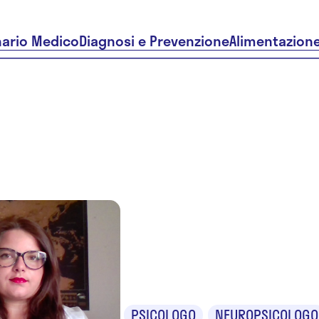
nario Medico
Diagnosi e Prevenzione
Alimentazion
Dr.ssa Mar
Elisa Delle
PSICOLOGO
NEUROPSICOLOGO