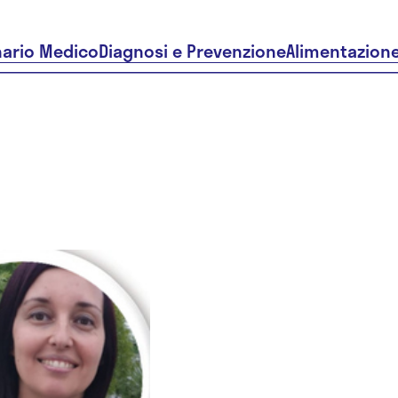
nario Medico
Diagnosi e Prevenzione
Alimentazion
Dr.ssa Mar
Tiziana Rit
Maricchio