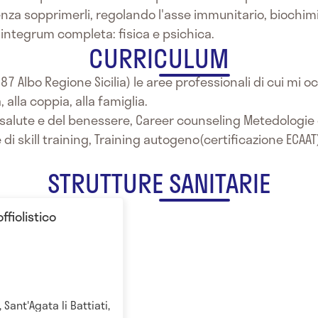
senza sopprimerli, regolando l'asse immunitario, biochim
 integrum completa: fisica e psichica.
CURRICULUM
 9187 Albo Regione Sicilia) le aree professionali di cui m
alla coppia, alla famiglia.
 salute e del benessere, Career counseling Metedologie 
e di skill training, Training autogeno(certificazione ECAA
STRUTTURE SANITARIE
ffiolistico
Sant'Agata li Battiati, CT, Italia Catania