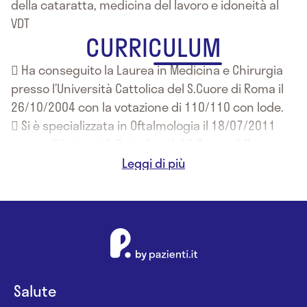
della cataratta, medicina del lavoro e idoneità al
VDT
CURRICULUM
 Ha conseguito la Laurea in Medicina e Chirurgia
presso l’Università Cattolica del S.Cuore di Roma il
26/10/2004 con la votazione di 110/110 con lode.
 Si è specializzata in Oftalmologia il 18/07/2011
presso l’Università Cattolica del S.Cuore di Roma
con la votazione di 50/50 con lode.
 Ha conseguito il 7/11/2013 il Master di II livello in
“Oftalmologia pediatrica” presso l’Università
Cattolica del S.Cuore - Roma.
Salute