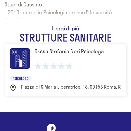
Studi di Cassino
- 2010 Laurea in Psicologia presso l'Università
Pontificia Salesiana di Roma
- 2013 Specializzazione in Psicoterapia presso
STRUTTURE SANITARIE
l'Istituto per lo studio delle Psicoterapie
Dr.ssa Stefania Neri Psicologa
PSICOLOGO
Piazza di S Maria Liberatrice, 18, 00153 Roma, RM, I