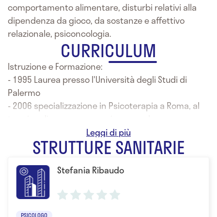
comportamento alimentare, disturbi relativi alla
dipendenza da gioco, da sostanze e affettivo
relazionale, psiconcologia.
CURRICULUM
Istruzione e Formazione:
- 1995 Laurea presso l'Università degli Studi di
Palermo
- 2006 specializzazione in Psicoterapia a Roma, al
termine di un percorso quinquennale
- iscritta all'Ordine degli Psicologi della Regione
STRUTTURE SANITARIE
Sicilia
- 1999-2000 corso di Perfezionamento in Psicologia
Stefania Ribaudo
Scolastica, Centro Studi Bruner di Modica
- 2001-2002 corso Introduttivo e Secondo Corso di
Grafologia, (Me)
- abilitazione all'esercizio della professione di
PSICOLOGO