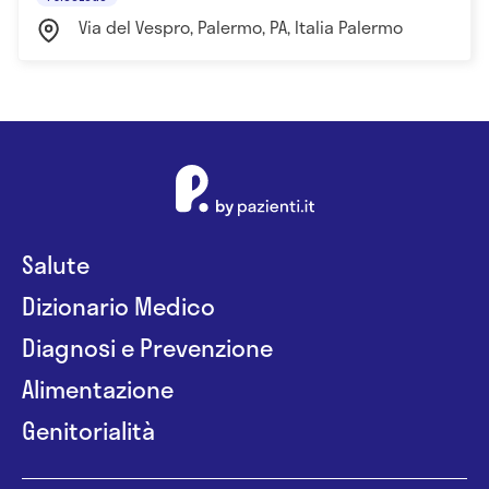
psicologo e psicoterapeuta
Via del Vespro, Palermo, PA, Italia Palermo
- iscritta negli elenchi dell'Amministrazione
Penitenziaria, in qualità di Esperto Psicologo
- iscritta negli elenchi dell'USR, Ufficio Scolastico
Regionale della Sicilia, in qualità di psicologi esperti
area educazione e DSA (Disturbi Specifici dell'
Apprendimento)
Salute
Dizionario Medico
Diagnosi e Prevenzione
Alimentazione
Genitorialità