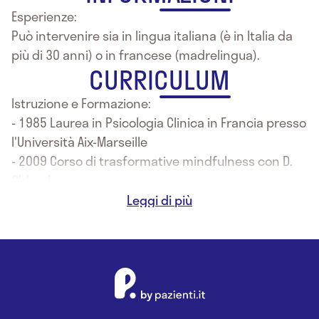
Esperienze:
Può intervenire sia in lingua italiana (è in Italia da
più di 30 anni) o in francese (madrelingua).
CURRICULUM
Istruzione e Formazione:
- 1985 Laurea in Psicologia Clinica in Francia presso
l'Università Aix-Marseille
- 2009 Corso di trasformative mindfulness con D.
Oldershaw
- 2016 Diploma in counselor professionista presso
scuola ASPIC
- 2017 Perfezionamento in Art counseling e
draming presso Scuola ASPIC
- Attestato in PMA (Procreazione Medicalmente
Assistita)
- 2017 Corso di Counseling in PMA presso scuola