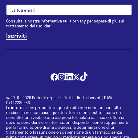
Consulta la nostra
informativa sulla privacy
per sapere di più sul
trattamento dei tuoi dati.
@ 2010 - 2026 Pazienti.org s.r.l.
|
Tutti i diritti riservati
|
P.IVA
07112280966
Le informazioni proposte in questo sito non sono un consulto
medico. In nessun caso, queste informazioni sostituiscono un
consulto, una visita o una diagnosi formulata dal medico. Non si
devono considerare le informazioni disponibili come suggerimenti
per la formulazione di una diagnosi, la determinazione di un
trattamento o l’assunzione o sospensione di un farmaco senza
prima consultare un medico di medicina generale o uno specialista.