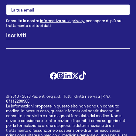
Consulta la nostra
informativa sulla privacy
per sapere di più sul
trattamento dei tuoi dati.
@ 2010 - 2026 Pazienti.org s.r.l.
|
Tutti i diritti riservati
|
P.IVA
07112280966
Le informazioni proposte in questo sito non sono un consulto
medico. In nessun caso, queste informazioni sostituiscono un
consulto, una visita o una diagnosi formulata dal medico. Non si
devono considerare le informazioni disponibili come suggerimenti
per la formulazione di una diagnosi, la determinazione di un
trattamento o l’assunzione o sospensione di un farmaco senza
prima consultare un medico di medicina generale o uno specialista.