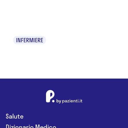
Treza
Antonious
INFERMIERE
Salute
Dizionario Medico