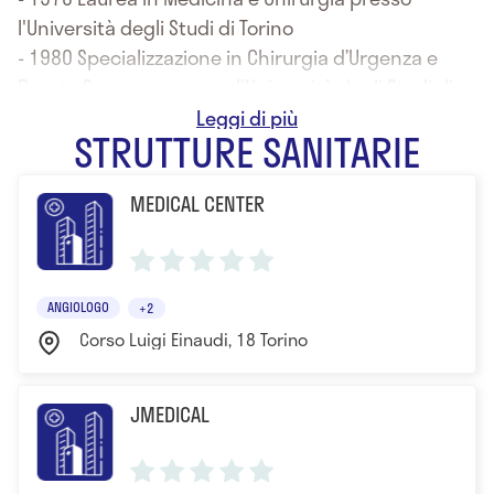
l'Università degli Studi di Torino
- 1980 Specializzazione in Chirurgia d’Urgenza e
Pronto Soccorso presso l'Università degli Studi di
Torino
STRUTTURE SANITARIE
- 1992 Specializzazione in Chirurgia Vascolare
presso l'Università degli Studi di Milano
MEDICAL CENTER
- Diploma di Istruttore A.T.L.S. (Advanced Trauma Life
Support)
ANGIOLOGO
+2
Corso Luigi Einaudi, 18 Torino
JMEDICAL