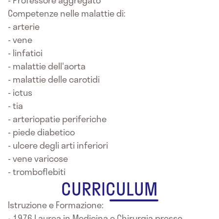
- Professore aggregato
Competenze nelle malattie di:
- arterie
- vene
- linfatici
- malattie dell'aorta
- malattie delle carotidi
- ictus
- tia
- arteriopatie periferiche
- piede diabetico
- ulcere degli arti inferiori
- vene varicose
- tromboflebiti
CURRICULUM
Istruzione e Formazione:
- 1976 Laurea in Medicina e Chirurgia presso