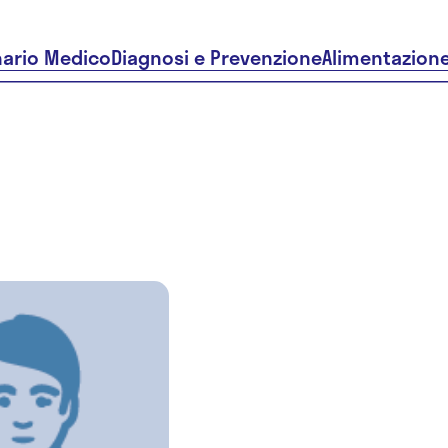
nario Medico
Diagnosi e Prevenzione
Alimentazion
Dr.ssa
Valentina
Ventrella