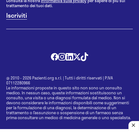
Consulta la nostra
informativa sulla privacy
per sapere di più sul
trattamento dei tuoi dati.
@ 2010 - 2026 Pazienti.org s.r.l.
|
Tutti i diritti riservati
|
P.IVA
07112280966
Le informazioni proposte in questo sito non sono un consulto
medico. In nessun caso, queste informazioni sostituiscono un
consulto, una visita o una diagnosi formulata dal medico. Non si
devono considerare le informazioni disponibili come suggerimenti
per la formulazione di una diagnosi, la determinazione di un
trattamento o l’assunzione o sospensione di un farmaco senza
prima consultare un medico di medicina generale o uno specialista.