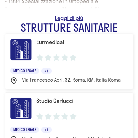
- 1994 Specializzazione in Ortopedia e
Traumatologia presso l'Università di Siena
- 2003 Specializzazione in Medicina Legale e delle
STRUTTURE SANITARIE
Assicurazioni presso l'Università "Tor Vergata" di
Roma
Eurmedical
MEDICO LEGALE
+1
Via Francesco Acri, 32, Roma, RM, Italia Roma
Studio Carlucci
MEDICO LEGALE
+1