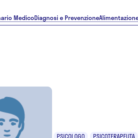
nario Medico
Diagnosi e Prevenzione
Alimentazion
Dr. Vittorio
Zampalon
PSICOLOGO
PSICOTERAPEUTA