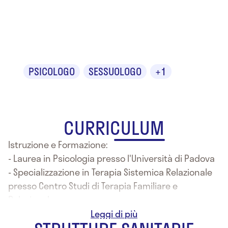
Dr.ssa Wanda
Castelli
PSICOLOGO
SESSUOLOGO
+1
CURRICULUM
Istruzione e Formazione:
- Laurea in Psicologia presso l'Università di Padova
- Specializzazione in Terapia Sistemica Relazionale
presso Centro Studi di Terapia Familiare e
Relazionale
- Ipnotista presso Scuola post-universitaria di
ipnosi clinica e sperimentale, C.I.I.C.S