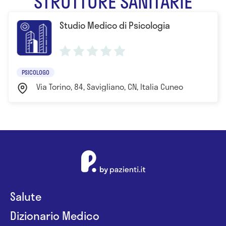
STRUTTURE SANITARIE
- Sessuologa presso Scuola Superiore di
Studio Medico di Psicologia
Sessuologia Clinica
- Operatrice in Training Autogeno presso Centro
Italiano Studio Sviluppo Psicoterapia a Breve
Termine, C.I.S.S.P.A.T.
PSICOLOGO
Via Torino, 84, Savigliano, CN, Italia Cuneo
Salute
Dizionario Medico