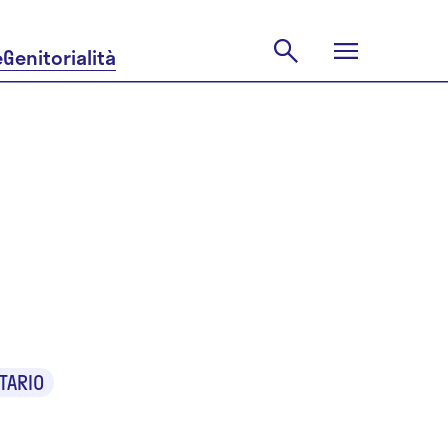
e
Genitorialità
vera
TARIO