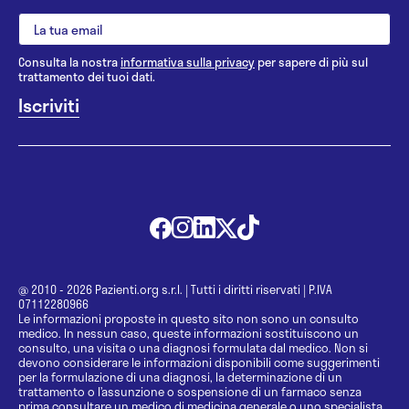
Consulta la nostra
informativa sulla privacy
per sapere di più sul
trattamento dei tuoi dati.
@ 2010 - 2026 Pazienti.org s.r.l.
|
Tutti i diritti riservati
|
P.IVA
07112280966
Le informazioni proposte in questo sito non sono un consulto
medico. In nessun caso, queste informazioni sostituiscono un
consulto, una visita o una diagnosi formulata dal medico. Non si
devono considerare le informazioni disponibili come suggerimenti
per la formulazione di una diagnosi, la determinazione di un
trattamento o l’assunzione o sospensione di un farmaco senza
prima consultare un medico di medicina generale o uno specialista.