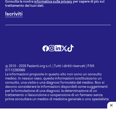
Consulta la nostra
informativa sulla privacy
per sapere di più sul
trattamento dei tuoi dati.
@ 2010 - 2026 Pazienti.org s.r.l.
|
Tutti i diritti riservati
|
P.IVA
07112280966
Le informazioni proposte in questo sito non sono un consulto
medico. In nessun caso, queste informazioni sostituiscono un
consulto, una visita o una diagnosi formulata dal medico. Non si
devono considerare le informazioni disponibili come suggerimenti
per la formulazione di una diagnosi, la determinazione di un
trattamento o l’assunzione o sospensione di un farmaco senza
prima consultare un medico di medicina generale o uno specialista.