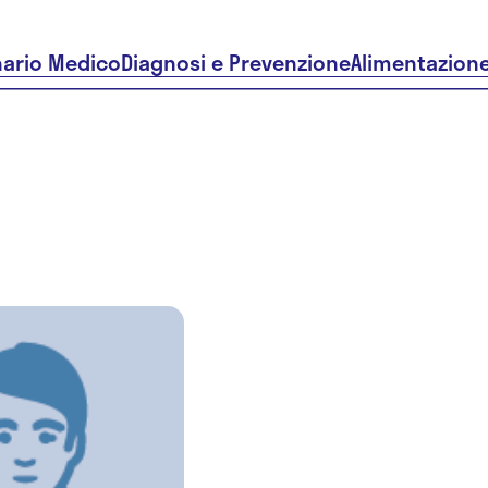
nario Medico
Diagnosi e Prevenzione
Alimentazion
Rocco
Massimo
Melchiorr