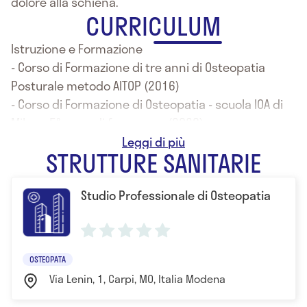
dolore alla schiena.
CURRICULUM
Istruzione e Formazione
- Corso di Formazione di tre anni di Osteopatia
Posturale metodo AITOP (2016)
- Corso di Formazione di Osteopatia - scuola IOA di
Milano 5° anno di frequenza (2020)
- Corso di formazione di ginnastica ipopressiva
STRUTTURE SANITARIE
metodo di riprogrammazione posturale (2020)
- Corso di rieducazione pelvica indicata per donne
Studio Professionale di Osteopatia
dopo la menopausa e donne in gravidanza (2013)
- Corso di formazione di Anna Maria Vitali associata
a balanced body di biomeccanica, del cingolo
pelvico inerente al pilates - mat 1 (2013)
OSTEOPATA
- Corso back school secondo livello per le patologie
Via Lenin, 1, Carpi, MO, Italia Modena
della schiena(2013)