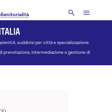
e
Genitorialità
ITALIA
ienti.it, suddivisi per città e specializzazione.
à di prenotazione, intermediazione o gestione di
rio