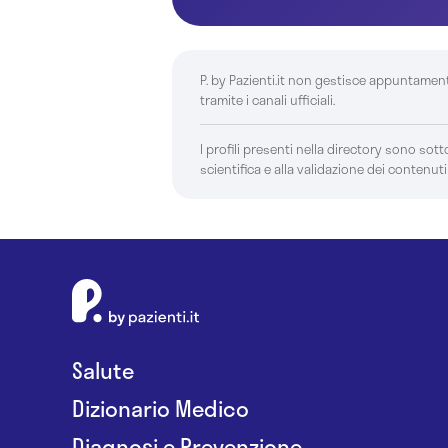
P. by Pazienti.it non gestisce appuntamen
tramite i canali ufficiali.
I profili presenti nella directory sono sotto
scientifica e alla validazione dei contenuti
Salute
Dizionario Medico
Diagnosi e Prevenzione