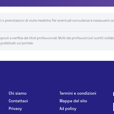
ti o prenotazioni di visite mediche. Per eventuali consulenze è necessario c
posti a verifica dei titoli professionali. Molti dei professionisti iscritti colla
 pubblicati sul portale.
Chi siamo
Termini e condizioni
Contattaci
Mappa del sito
Privacy
Ad policy