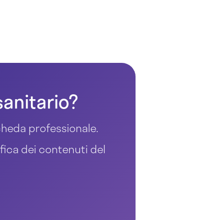
sanitario?
 scheda professionale.
ifica dei contenuti del