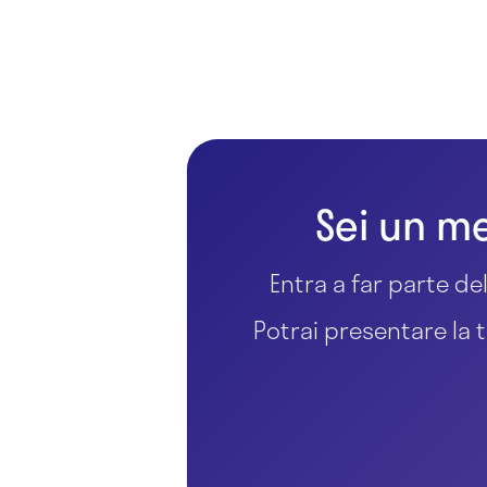
Sei un me
Entra a far parte del
Potrai presentare la t