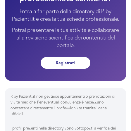
Entra a far parte della directory di P. by
Pazienti.it e crea la tua scheda professionale.
Potrai presentare la tua attività e collaborare
alla revisione scientifica dei contenuti del
portale.
Registrati
P. by Pazienti.it non gestisce appuntamenti o prenotazioni di
visite mediche. Per eventuali consulenze è necessario
contattare direttamente il professionista tramite i canali
ufficiali.
I profili presenti nella directory sono sottoposti a verifica dei