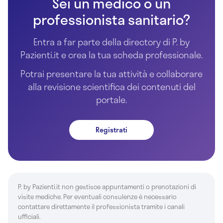
Sei un medico o un
professionista sanitario?
Entra a far parte della directory di P. by
Pazienti.it e crea la tua scheda professionale.
Potrai presentare la tua attività e collaborare
alla revisione scientifica dei contenuti del
portale.
Registrati
P. by Pazienti.it non gestisce appuntamenti o prenotazioni di
visite mediche. Per eventuali consulenze è necessario
contattare direttamente il professionista tramite i canali
ufficiali.