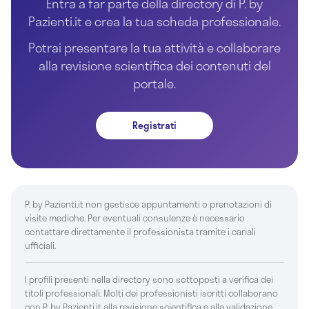
Entra a far parte della directory di P. by
Pazienti.it e crea la tua scheda professionale.
Potrai presentare la tua attività e collaborare
alla revisione scientifica dei contenuti del
portale.
Registrati
P. by Pazienti.it non gestisce appuntamenti o prenotazioni di
visite mediche. Per eventuali consulenze è necessario
contattare direttamente il professionista tramite i canali
ufficiali.
I profili presenti nella directory sono sottoposti a verifica dei
titoli professionali. Molti dei professionisti iscritti collaborano
con P. by Pazienti.it alla revisione scientifica e alla validazione