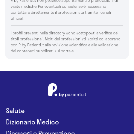
P. by Pazienti.it non gestisce appuntamenti o prenotazioni di
visite mediche. Per eventuali consulenze è necessario
contattare direttamente il professionista tramite i canali
ufficiali.
I profili presenti nella directory sono sottoposti a verifica dei
titoli professionali. Molti dei professionisti iscritti collaborano
con P. by Pazienti.it alla revisione scientifica e alla validazione
dei contenuti pubblicati sul portale.
Salute
Dizionario Medico
Diagnosi e Prevenzione