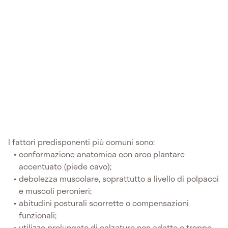
I fattori predisponenti più comuni sono:
conformazione anatomica con arco plantare
accentuato (piede cavo);
debolezza muscolare, soprattutto a livello di polpacci
e muscoli peronieri;
abitudini posturali scorrette o compensazioni
funzionali;
utilizzo prolungato di calzature non adatte o troppo