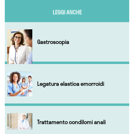
LEGGI ANCHE
Gastroscopia
Legatura elastica emorroidi
Trattamento condilomi anali