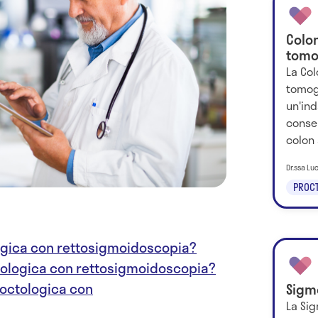
Colo
tomo
La Col
tomog
un'in
consen
colon 
Dr.ssa Lu
PROCT
logica con rettosigmoidoscopia?
ctologica con rettosigmoidoscopia?
roctologica con
Sigm
La Si