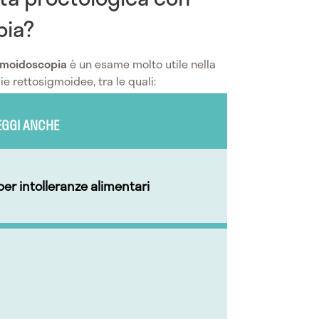
pia?
igmoidoscopia
è un esame molto utile nella
e rettosigmoidee, tra le quali:
EGGI ANCHE
per intolleranze alimentari