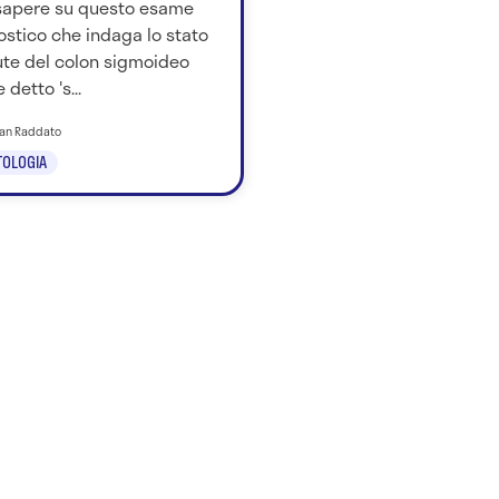
sapere su questo esame
stico che indaga lo stato
ute del colon sigmoideo
 detto 's...
tian Raddato
OLOGIA