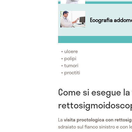
Ecografia addome
ulcere
polipi
tumori
proctiti
Come si esegue la 
rettosigmoidosco
La
visita proctologica con rettos
sdraiato sul fianco sinistro e con