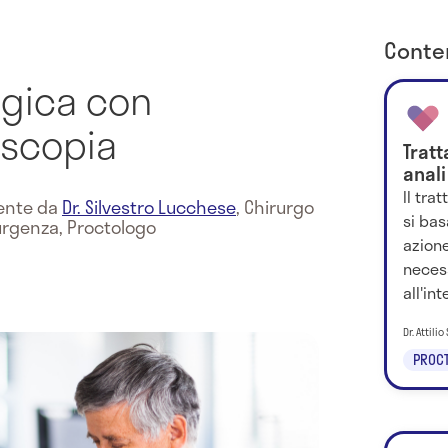
Conten
ogica con
oscopia
Trat
anali
Il tra
mente da
Dr. Silvestro Lucchese
,
Chirurgo
si bas
urgenza, Proctologo
azione
necess
all'in
Dr. Attili
PROCT