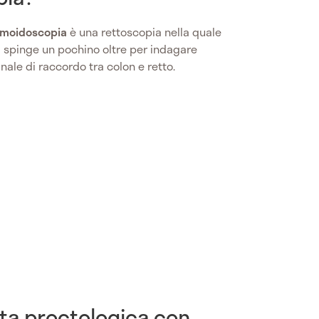
igmoidoscopia
è una rettoscopia nella quale
 si spinge un pochino oltre per indagare
tinale di raccordo tra colon e retto.
sita proctologica con