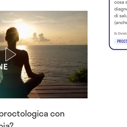
cosa 
diagno
di sal
(anche
Dr. Chris
PROCT
a proctologica con
pia?