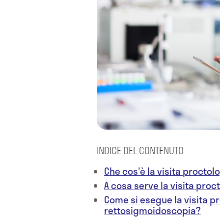
INDICE DEL CONTENUTO
Che cos'è la visita procto
A cosa serve la visita pro
Come si esegue la visita p
rettosigmoidoscopia?