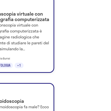
nscopia virtuale con
grafia computerizzata
onscopia virtuale con
rafia computerizzata è
dagine radiologica che
te di studiare le pareti del
simulando la...
cia Burrai
OLOGIA
+1
oidoscopia
gmoidoscopia fa male? Ecco