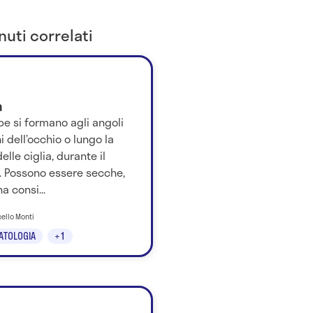
uti correlati
a
pe si formano agli angoli
i dell’occhio o lungo la
delle ciglia, durante il
. Possono essere secche,
a consi...
cello Monti
ATOLOGIA
+1