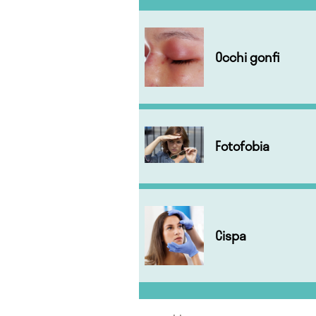
Occhi gonfi
Fotofobia
Cispa