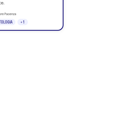
e.
tore Pacenza
TOLOGIA
+1