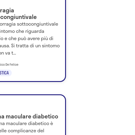
ragia
ocongiuntivale
orragia sottocongiuntivale
sintomo che riguarda
io e che può avere più di
usa. Si tratta di un sintomo
n va t...
ico De Felice
STICA
a maculare diabetico
ma maculare diabetico è
elle complicanze del