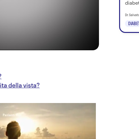
diabet
Dr. Salva
DIABE
?
ita della vista?