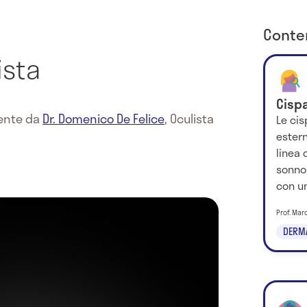
Conten
ista
Cisp
mente da
Dr. Domenico De Felice
,
Oculista
Le cis
estern
linea 
sonno
con un
Prof. Mar
DERM