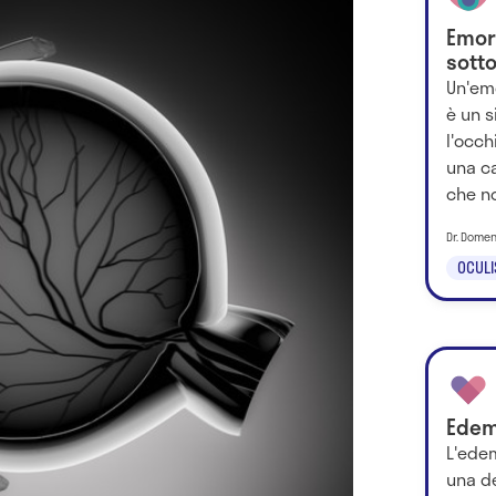
Emor
sott
Un'em
è un 
l'occh
una ca
che no
Dr. Domen
OCULI
Edem
L'ede
una d