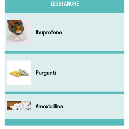
LEGGI ANCHE
Ibuprofene
Purganti
Amoxicillina