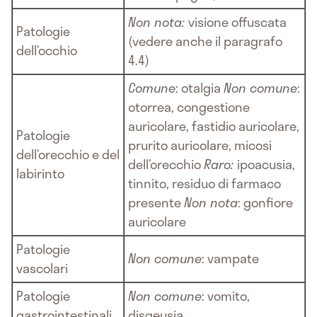
Non nota:
visione offuscata
Patologie
(vedere anche il paragrafo
dell’occhio
4.4)
Comune
: otalgia
Non comune
:
otorrea, congestione
auricolare, fastidio auricolare,
Patologie
prurito auricolare, micosi
dell’orecchio e del
dell’orecchio
Raro:
ipoacusia,
labirinto
tinnito, residuo di farmaco
presente
Non nota
: gonfiore
auricolare
Patologie
Non comune
: vampate
vascolari
Patologie
Non comune
: vomito,
gastrointestinali
disgeusia