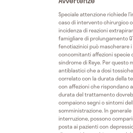
Avvertenze
Speciale attenzione richiede l’
caso di intervento chirurgico o 
incidenza di reazioni extrapira
famigliare di prolungamento QT.
fenotiazinici può mascherare i s
concomitanti affezioni specie de
sindrome di Reye. Per questo 
antiblastici che a dosi tossich
correlato con la durata della t
con affezioni che rispondano al
durata del trattamento dovreb
compaiono segni o sintomi della
somministrazione. In generale 
interruzione, possono comparire
posta ai pazienti con depressio