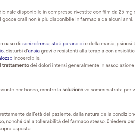
cinale disponibile in compresse rivestite con film da 25 mg 
l gocce orali non è più disponibile in farmacia da alcuni anni.
in caso di:
schizofrenie
,
stati paranoidi
e della mania, psicosi 
io
, disturbi d'
ansia
gravi e resistenti alla terapia con ansiolitic
hiozzo
incoercibile.
el trattamento
dei dolori intensi generalmente in associazion
ssunte per bocca, mentre la
soluzione
va somministrata per v
ettamente dall'età del paziente, dalla natura della condizione
o, nonché dalla tollerabilità del farmaco stesso. Chiedere pe
 sopra esposte.