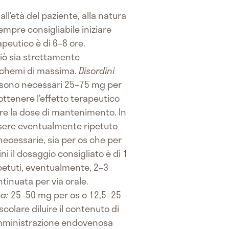
ll’età del paziente, alla natura
 sempre consigliabile iniziare
peutico è di 6–8 ore.
ciò sia strettamente
i schemi di massima.
Disordini
tà sono necessari 25–75 mg per
ottenere l’effetto terapeutico
e la dose di mantenimento. In
essere eventualmente ripetuto
necessarie, sia per os che per
ni il dosaggio consigliato è di 1
ipetuti, eventualmente, 2–3
ntinuata per via orale.
ca:
25–50 mg per os o 12,5–25
colare diluire il contenuto di
 somministrazione endovenosa