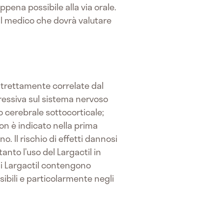
appena possibile alla via orale.
al medico che dovrà valutare
e strettamente correlate dal
pressiva sul sistema nervoso
o cerebrale sottocorticale;
non è indicato nella prima
. Il rischio di effetti dannosi
nto l’uso del Largactil in
 di Largactil contengono
sibili e particolarmente negli