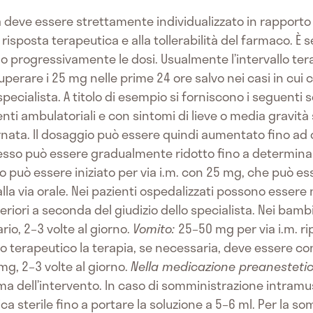
 deve essere strettamente individualizzato in rapporto a
la risposta terapeutica e alla tollerabilità del farmaco. È
progressivamente le dosi. Usualmente l’intervallo tera
perare i 25 mg nelle prime 24 ore salvo nei casi in cui 
 specialista. A titolo di esempio si forniscono i seguent
enti ambulatoriali e con sintomi di lieve o media gravi
ornata. Il dosaggio può essere quindi aumentato fino ad 
sso può essere gradualmente ridotto fino a determinar
to può essere iniziato per via i.m. con 25 mg, che può 
lla via orale. Nei pazienti ospedalizzati possono essere 
eriori a seconda del giudizio dello specialista. Nei bambi
io, 2–3 volte al giorno.
Vomito:
25–50 mg per via i.m. r
tto terapeutico la terapia, se necessaria, deve essere co
mg, 2–3 volte al giorno.
Nella medicazione preanesteti
ma dell’intervento. In caso di somministrazione intramus
gica sterile fino a portare la soluzione a 5–6 ml. Per la