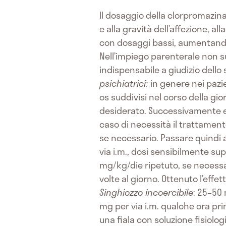
Il dosaggio della clorpromazina
e alla gravità dell’affezione, al
con dosaggi bassi, aumentando 
Nell’impiego parenterale non su
indispensabile a giudizio dello
psichiatrici:
in genere nei pazi
os suddivisi nel corso della gi
desiderato. Successivamente e
caso di necessità il trattamen
se necessario. Passare quindi a
via i.m., dosi sensibilmente sup
mg/kg/die ripetuto, se necessar
volte al giorno. Ottenuto l’effe
Singhiozzo incoercibile
: 25–50 
mg per via i.m. qualche ora pri
una fiala con soluzione fisiolo