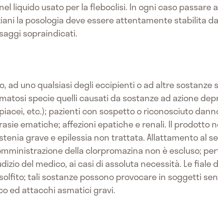
 nel liquido usato per la fleboclisi. In ogni caso passare 
ziani la posologia deve essere attentamente stabilita d
saggi sopraindicati.
ivo, ad uno qualsiasi degli eccipienti o ad altre sostanz
comatosi specie quelli causati da sostanze ad azione de
oppiacei, etc.); pazienti con sospetto o riconosciuto dann
rasie ematiche; affezioni epatiche e renali. Il prodotto 
enia grave e epilessia non trattata. Allattamento al seno
somministrazione della clorpromazina non è escluso; perta
dizio del medico, ai casi di assoluta necessità. Le fiale
solfito; tali sostanze possono provocare in soggetti sen
ico ed attacchi asmatici gravi.