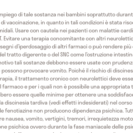
impiego di tale sostanza nei bambini soprattutto durante
di vaccinazione, in quanto in tali condizioni è stata ris
midali. Usare con cautela nei pazienti con malattie card
 Evitare una terapia concomitante con altri neurolettici
egni d’iperdosaggio di altri farmaci o può rendere più di
l tratto digerente o del SNC come l’ostruzione intestinal
motivo tali sostanze debbono essere usate con prudenz
e possono provocare vomito. Poiché il rischio di discines
erapia, il trattamento cronico con neurolettici deve esse
 farmaco e per i quali non è possibile una appropriata te
bero essere quelle minime per ottenere una soddisfacen
 discinesia tardiva (vedi effetti indesiderati) nel cors
le fenotiazine non producono dipendenza psichica. Tutt
 nausea, vomito, vertigini, tremori, irrequietezza moto
ne psichica ovvero durante la fase maniacale delle psico