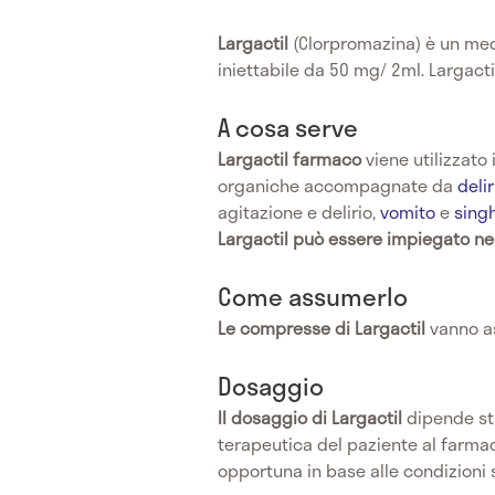
Largactil
(Clorpromazina) è un medi
iniettabile da 50 mg/ 2ml. Largacti
A cosa serve
Largactil farmaco
viene utilizzato 
organiche accompagnate da
delir
agitazione e delirio,
vomito
e
sing
Largactil può essere impiegato n
Come assumerlo
Le compresse di Largactil
vanno a
Dosaggio
Il dosaggio di Largactil
dipende str
terapeutica del paziente al farmac
opportuna in base alle condizioni