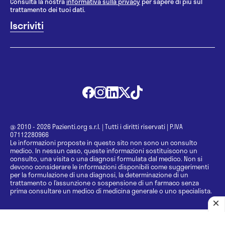
Consulta la nostra
informativa sulla privacy
per sapere di più sul
trattamento dei tuoi dati.
@ 2010 - 2026 Pazienti.org s.r.l.
|
Tutti i diritti riservati
|
P.IVA
07112280966
Le informazioni proposte in questo sito non sono un consulto
medico. In nessun caso, queste informazioni sostituiscono un
consulto, una visita o una diagnosi formulata dal medico. Non si
devono considerare le informazioni disponibili come suggerimenti
per la formulazione di una diagnosi, la determinazione di un
trattamento o l’assunzione o sospensione di un farmaco senza
prima consultare un medico di medicina generale o uno specialista.