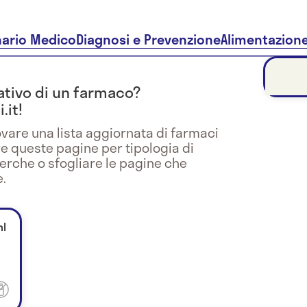
nario Medico
Diagnosi e Prevenzione
Alimentazion
trativo di un farmaco?
.it!
vare una lista aggiornata di farmaci
re queste pagine per tipologia di
cerche o sfogliare le pagine che
.
ml