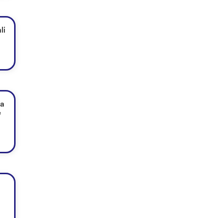
li
na
e