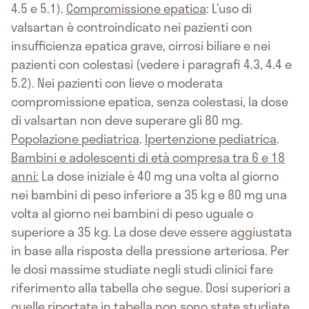
4.5 e 5.1).
Compromissione epatica
: L’uso di
valsartan è controindicato nei pazienti con
insufficienza epatica grave, cirrosi biliare e nei
pazienti con colestasi (vedere i paragrafi 4.3, 4.4 e
5.2). Nei pazienti con lieve o moderata
compromissione epatica, senza colestasi, la dose
di valsartan non deve superare gli 80 mg.
Popolazione pediatrica
.
Ipertenzione pediatrica
.
Bambini e adolescenti di età compresa tra 6 e 18
anni:
La dose iniziale è 40 mg una volta al giorno
nei bambini di peso inferiore a 35 kg e 80 mg una
volta al giorno nei bambini di peso uguale o
superiore a 35 kg. La dose deve essere aggiustata
in base alla risposta della pressione arteriosa. Per
le dosi massime studiate negli studi clinici fare
riferimento alla tabella che segue. Dosi superiori a
quelle riportate in tabella non sono state studiate