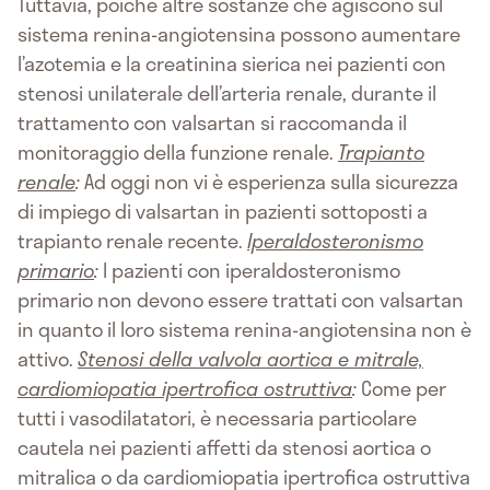
Tuttavia, poiché altre sostanze che agiscono sul
sistema renina-angiotensina possono aumentare
l’azotemia e la creatinina sierica nei pazienti con
stenosi unilaterale dell’arteria renale, durante il
trattamento con valsartan si raccomanda il
monitoraggio della funzione renale.
Trapianto
renale
:
Ad oggi non vi è esperienza sulla sicurezza
di impiego di valsartan in pazienti sottoposti a
trapianto renale recente.
Iperaldosteronismo
primario
:
I pazienti con iperaldosteronismo
primario non devono essere trattati con valsartan
in quanto il loro sistema renina-angiotensina non è
attivo.
Stenosi della valvola aortica e mitrale,
cardiomiopatia ipertrofica ostruttiva
:
Come per
tutti i vasodilatatori, è necessaria particolare
cautela nei pazienti affetti da stenosi aortica o
mitralica o da cardiomiopatia ipertrofica ostruttiva