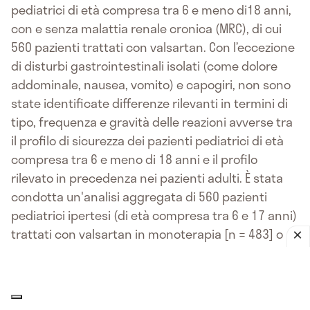
pediatrici di età compresa tra 6 e meno di18 anni,
con e senza malattia renale cronica (MRC), di cui
560 pazienti trattati con valsartan. Con l’eccezione
di disturbi gastrointestinali isolati (come dolore
addominale, nausea, vomito) e capogiri, non sono
state identificate differenze rilevanti in termini di
tipo, frequenza e gravità delle reazioni avverse tra
il profilo di sicurezza dei pazienti pediatrici di età
compresa tra 6 e meno di 18 anni e il profilo
rilevato in precedenza nei pazienti adulti. È stata
condotta un'analisi aggregata di 560 pazienti
pediatrici ipertesi (di età compresa tra 6 e 17 anni)
trattati con valsartan in monoterapia [n = 483] o
terapia antipertensiva combinata comprendente
valsartan [n = 77]. Dei 560 pazienti, 85 (15,2%)
presentavano MRC (GFR basale <90 ml/min/1,73m²).
Complessivamente, 45 pazienti (8,0%) hanno