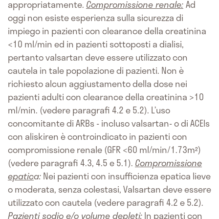
appropriatamente.
Compromissione renale:
Ad
oggi non esiste esperienza sulla sicurezza di
impiego in pazienti con clearance della creatinina
<10 ml/min ed in pazienti sottoposti a dialisi,
pertanto valsartan deve essere utilizzato con
cautela in tale popolazione di pazienti. Non è
richiesto alcun aggiustamento della dose nei
pazienti adulti con clearance della creatinina >10
ml/min. (vedere paragrafi 4.2 e 5.2). L’uso
concomitante di ARBs - incluso valsartan- o di ACEIs
con aliskiren è controindicato in pazienti con
compromissione renale (GFR <60 ml/min/1.73m²)
(vedere paragrafi 4.3, 4.5 e 5.1).
Compromissione
epatic
a:
Nei pazienti con insufficienza epatica lieve
o moderata, senza colestasi, Valsartan deve essere
utilizzato con cautela (vedere paragrafi 4.2 e 5.2).
Pazienti sodio e/o volume depleti
:
In pazienti con