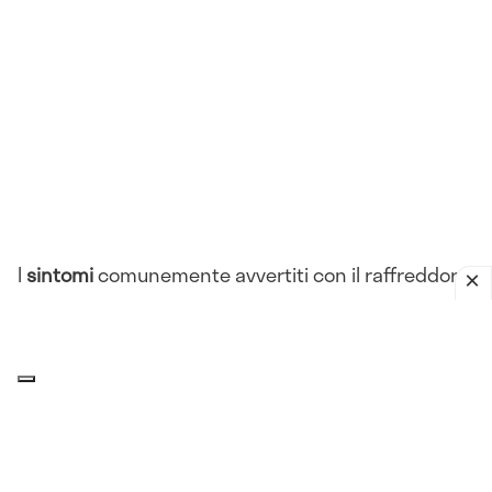
I
sintomi
comunemente avvertiti con il raffreddore
sono:
Rinorrea
Congestione nasale
Starnuti
Tosse
Mal di gola