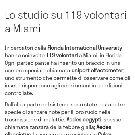
Lo studio su 119 volontari
a Miami
I ricercatori della
Florida International University
hanno coinvolto
119 volontari
a Miami, in Florida.
Ogni partecipante ha inserito un braccio in una
camera speciale chiamata
uniport olfactometer
,
uno strumento che permette di osservare come gli
insetti rispondono agli odori umani in condizioni
controllate.
Dall’altra parte del sistema sono state testate tre
specie di zanzare note per il loro ruolo nella
trasmissione di malattie:
Aedes aegypti
, spesso
chiamata zanzara della febbre gialla;
Aedes
albopictus
, la zanzara tigre asiatica; e
Culex