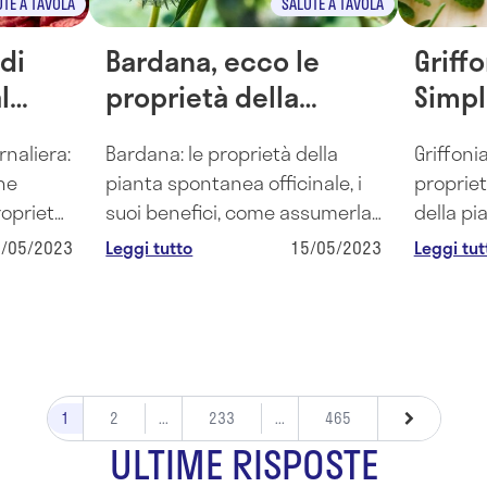
UTE A TAVOLA
SALUTE A TAVOLA
di
Bardana, ecco le
Griffo
l
proprietà della
Simpli
pianta spontanea
propr
rnaliera:
Bardana: le proprietà della
Griffonia
officinale
contr
ine
pianta spontanea officinale, i
propriet
roprietà
suoi benefici, come assumerla
della pi
assunto
e per cosa, le forme in cui
nell'aume
1/05/2023
Leggi tutto
15/05/2023
Leggi tut
recise.
assumerla, le evidenze
serotoni
scientifiche.
dell'umo
1
2
...
233
...
465
ULTIME RISPOSTE