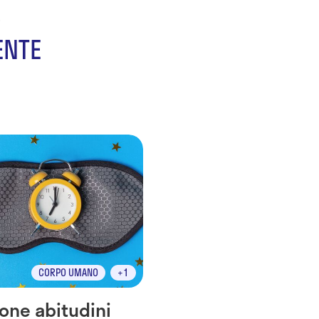
i
ENTE
CORPO UMANO
+1
one abitudini