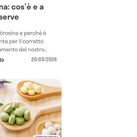
na: cos'è e a
serve
 tirosina e perché è
te per il corretto
amento del nostro
Andiamo alla scoperta
to
20/03/2026
ietà e
dicazioni della