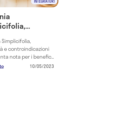
INTEGRATORI
nia
cifolia,
ietà e
 Simplicifolia,
oindicazioni
à e controindicazioni
anta nota per i benefici
ntare i livelli di
to
10/05/2023
na, regolatore
re.