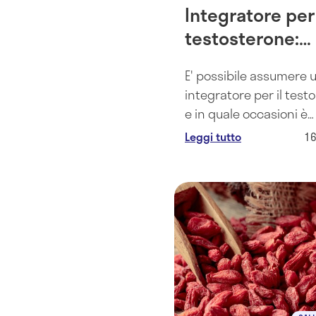
Integratore per
testosterone:
quando e perc
E' possibile assumere 
assumerlo
integratore per il test
e in quale occasioni è
consigliato farlo? Esis
Leggi tutto
1
rimedi naturali? Vedia
insieme.