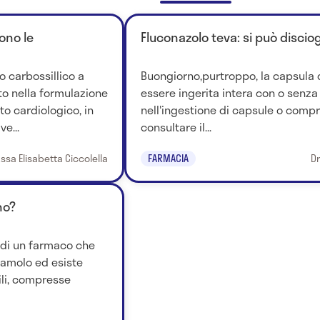
sono le
Fluconazolo teva: si può discio
o carbossillico a
Buongiorno,purtroppo, la capsula 
to nella formulazione
essere ingerita intera con o senza
to cardiologico, in
nell'ingestione di capsule o compr
e...
consultare il...
.ssa Elisabetta Ciccolella
FARMACIA
Dr
no?
 di un farmaco che
etamolo ed esiste
ili, compresse