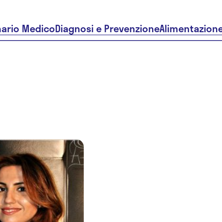
nario Medico
Diagnosi e Prevenzione
Alimentazion
Dr.ssa
Elisabetta
Ciccolella