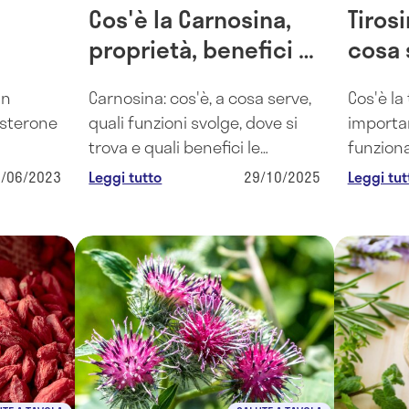
Cos'è la Carnosina,
Tirosi
proprietà, benefici e
cosa 
hé
controindicazioni
un
Carnosina: cos'è, a cosa serve,
Cos'è la
osterone
quali funzioni svolge, dove si
importan
trova e quali benefici le
funzion
tono dei
vengono riconosciuti,
corpo? 
6/06/2023
Leggi tutto
29/10/2025
Leggi tut
molo
controindicazioni ed effetti
di propr
collaterali.
controin
tirosina.