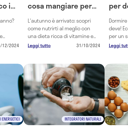
o i
cosa mangiare per
per d
 per
rinforzare le difese
danno?
L'autunno è arrivato: scopri
Dormire 
immunitarie
come nutrirti al meglio con
deve! Ec
e
una dieta ricca di vitamine e
per un s
a
antiossidanti per proteggere il
1/12/2024
Leggi tutto
31/10/2024
Leggi tut
mplici
tuo organismo dai malanni di
stagione.
I ENERGETICI
INTEGRATORI NATURALI