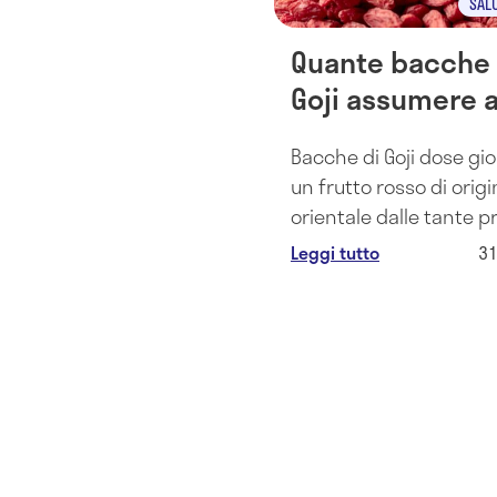
SAL
Quante bacche 
Goji assumere a
giorno?
Bacche di Goji dose gio
un frutto rosso di orig
orientale dalle tante p
e benefici, ma che va 
Leggi tutto
3
secondo queste dosi p