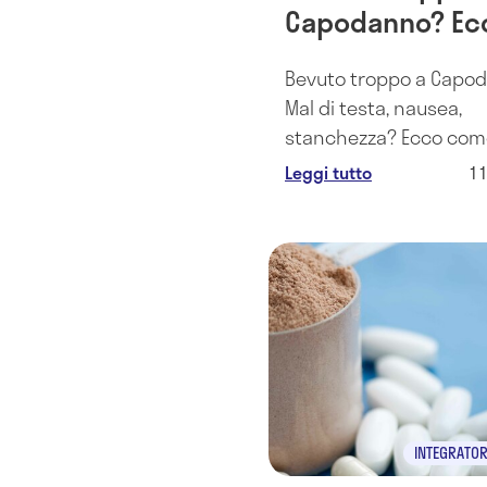
Capodanno? Ecc
rimedi naturali
Bevuto troppo a Capo
riprendersi
Mal di testa, nausea,
stanchezza? Ecco com
alleviare i postumi dell
Leggi tutto
1
sbornia grazie a dei se
rimedi naturali.
INTEGRATOR