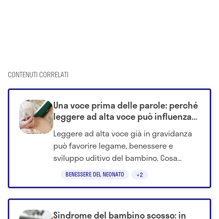
CONTENUTI CORRELATI
Una voce prima delle parole: perché
leggere ad alta voce può influenzare
lo sviluppo del bambino già nel
Leggere ad alta voce già in gravidanza
grembo
può favorire legame, benessere e
sviluppo uditivo del bambino. Cosa
dicono studi e ostetriche.
BENESSERE DEL NEONATO
+2
Sindrome del bambino scosso: in