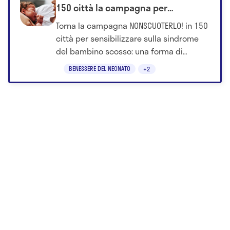
150 città la campagna per
sensibilizzare i genitori sui rischi
Torna la campagna NONSCUOTERLO! in 150
(fatale in 1 caso su 4)
città per sensibilizzare sulla sindrome
del bambino scosso: una forma di
trauma cerebrale che può essere fatale
BENESSERE DEL NEONATO
+2
fino a 1 caso su 4.