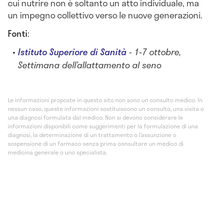
cui nutrire non è soltanto un atto individuale, ma
un impegno collettivo verso le nuove generazioni.
Fonti
:
Istituto Superiore di Sanità
- 1-7 ottobre,
Settimana dell’allattamento al seno
Le informazioni proposte in questo sito non sono un consulto medico. In
nessun caso, queste informazioni sostituiscono un consulto, una visita o
una diagnosi formulata dal medico. Non si devono considerare le
informazioni disponibili come suggerimenti per la formulazione di una
diagnosi, la determinazione di un trattamento o l’assunzione o
sospensione di un farmaco senza prima consultare un medico di
medicina generale o uno specialista.