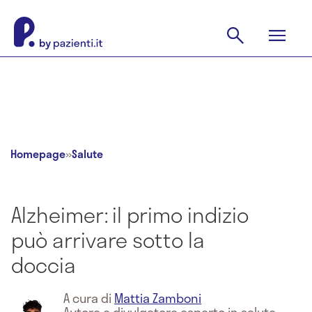
Homepage
»
Salute
Alzheimer: il primo indizio
può arrivare sotto la
doccia
A cura di
Mattia Zamboni