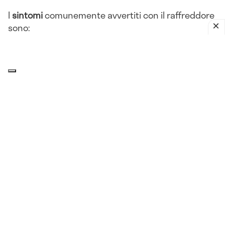
I
sintomi
comunemente avvertiti con il raffreddore
sono:
Rinorrea
Congestione nasale
Starnuti
Tosse
Mal di gola
Raucedine
Mal di testa
Affaticamento
Febbre
Ingrossamento dei
linfonodi
cervicali.
Cause del raffreddore in